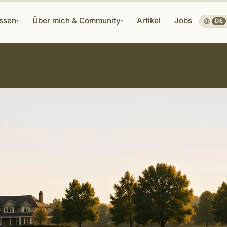
ssen
Über mich & Community
Artikel
Jobs
▾
▾
DE