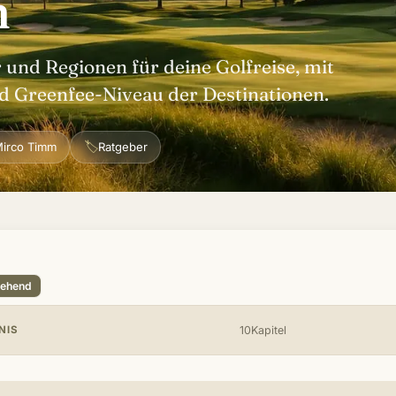
n
r und Regionen für deine Golfreise, mit
d Greenfee-Niveau der Destinationen.
🏷
irco Timm
Ratgeber
tehend
NIS
10Kapitel