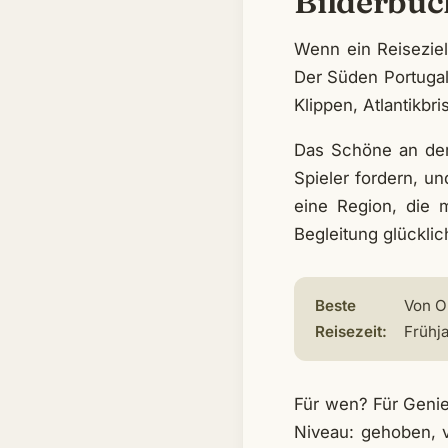
Bilderbuc
Wenn ein Reiseziel
Der Süden Portugal
Klippen, Atlantikbr
Das Schöne an der 
Spieler fordern, u
eine Region, die 
Begleitung glückli
Beste
Von O
Reisezeit:
Frühj
Für wen? Für Genie
Niveau: gehoben, v