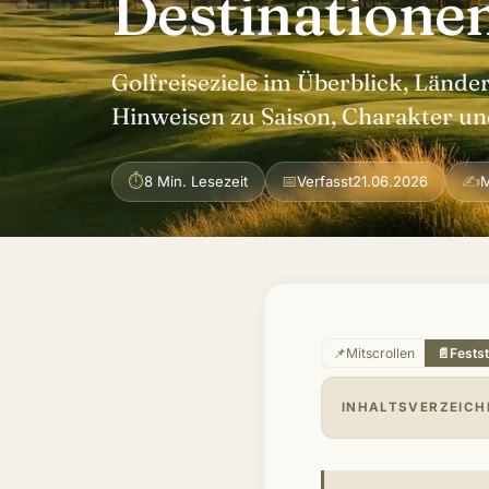
Destinatione
Golfreiseziele im Überblick, Lände
Hinweisen zu Saison, Charakter un
⏱
📅
✍
8 Min. Lesezeit
Verfasst
21.06.2026
M
📌
Mitscrollen
📄
Fests
INHALTSVERZEICH