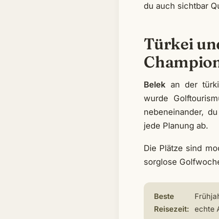
du auch sichtbar Qu
Türkei und
Champion
Belek
an der türki
wurde Golftourism
nebeneinander, du 
jede Planung ab.
Die Plätze sind mo
sorglose Golfwoche 
Beste
Frühja
Reisezeit:
echte 