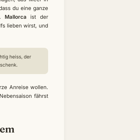
, dass du eine ganze
n.
Mallorca
ist der
fs lieben wirst, und
tig heiss, der
eschenk.
rze Anreise wollen.
 Nebensaison fährst
 dem