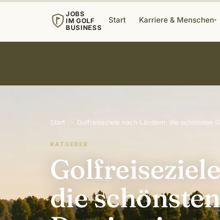
JOBS
Start
Karriere & Menschen
IM GOLF
▾
BUSINESS
Start
›
Golfreiseziele nach Ländern: die schönsten G
RATGEBER
Golfreiseziel
die schönsten