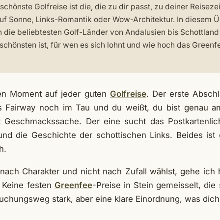
schönste Golfreise ist die, die zu dir passt, zu deiner Reisez
auf Sonne, Links-Romantik oder Wow-Architektur. In diesem 
h die beliebtesten Golf-Länder von Andalusien bis Schottland 
schönsten ist, für wen es sich lohnt und wie hoch das Green
nen Moment auf jeder guten
Golfreise
. Der erste Absch
as Fairway noch im Tau und du weißt, du bist genau am
ist Geschmackssache. Der eine sucht das Postkartenlic
d die Geschichte der schottischen Links. Beides ist 
h.
 nach Charakter und nicht nach Zufall wählst, gehe ich h
 Keine festen
Greenfee
-Preise in Stein gemeisselt, di
Buchungsweg stark, aber eine klare Einordnung, was dich