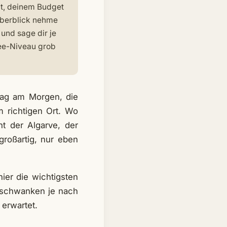
eit, deinem Budget
Überblick nehme
und sage dir je
fee-Niveau grob
lag am Morgen, die
 richtigen Ort. Wo
ht der Algarve, der
großartig, nur eben
ier die wichtigsten
e schwanken je nach
 erwartet.