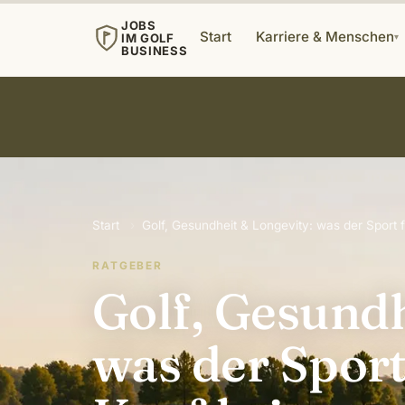
JOBS
Start
Karriere & Menschen
IM GOLF
▾
BUSINESS
Start
›
Golf, Gesundheit & Longevity: was der Sport f
RATGEBER
Golf, Gesundh
was der Sport