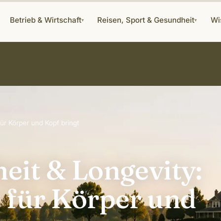
Betrieb & Wirtschaft
Reisen, Sport & Gesundheit
Wi
▾
▾
ür Körper und Kopf bringt
eit & Longevity:
 für Körper und