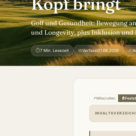
Kopf bringt
Golf und Gesundheit: Bewegung an 
und Longevity, plus Inklusion und 
⏱
📅
✍
7 Min. Lesezeit
Verfasst
21.06.2026
M
📌
Mitscrollen
📄
Fests
INHALTSVERZEICH