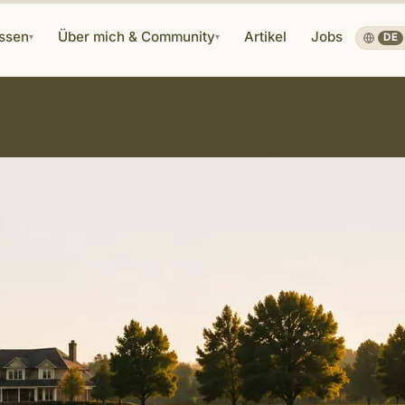
ssen
Über mich & Community
Artikel
Jobs
▾
▾
DE