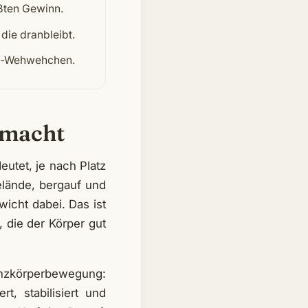
ßten Gewinn.
die dranbleibt.
lf-Wehwehchen.
 macht
utet, je nach Platz
lände, bergauf und
wicht dabei. Das ist
 die der Körper gut
anzkörperbewegung:
t, stabilisiert und