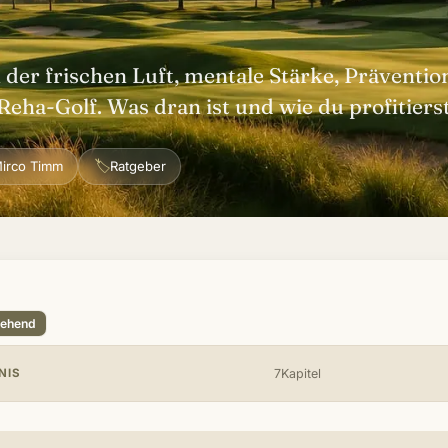
der frischen Luft, mentale Stärke, Präventio
Reha-Golf. Was dran ist und wie du profitierst
🏷
irco Timm
Ratgeber
tehend
NIS
7Kapitel