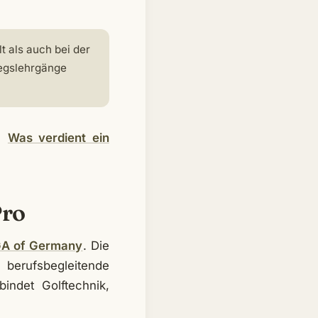
t als auch bei der
iegslehrgänge
ag
Was verdient ein
Pro
A of Germany
. Die
 berufsbegleitende
indet Golftechnik,