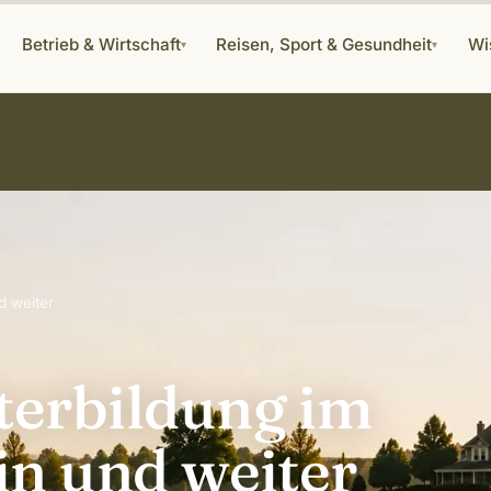
Betrieb & Wirtschaft
Reisen, Sport & Gesundheit
Wi
▾
▾
d weiter
terbildung im
in und weiter