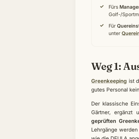
Fürs
Manage
Golf-/Sport
Für
Quereins
unter
Querein
Weg 1: Au
Greenkeeping
ist 
gutes Personal kei
Der klassische Ein
Gärtner, ergänzt 
geprüften Greenk
Lehrgänge werden 
wie die DEULA ang