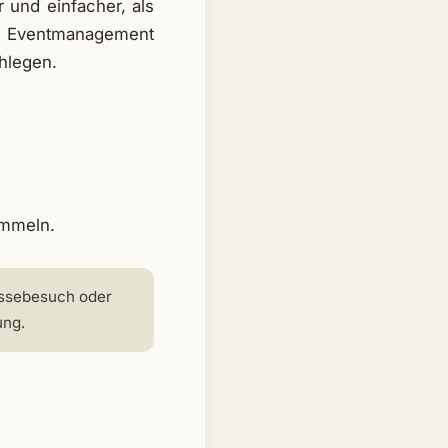
 und einfacher, als
und Eventmanagement
chlegen.
ammeln.
Messebesuch oder
ung.