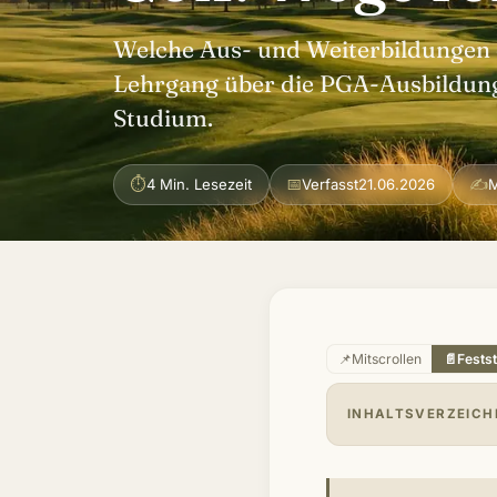
Welche Aus- und Weiterbildungen 
Lehrgang über die PGA-Ausbildun
Studium.
⏱
📅
✍
4 Min. Lesezeit
Verfasst
21.06.2026
M
📌
Mitscrollen
📄
Fests
INHALTSVERZEICH