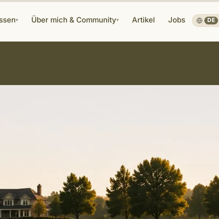
ssen
Über mich & Community
Artikel
Jobs
▾
▾
DE