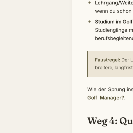
Lehrgang/Weite
wenn du schon in
Studium im Gol
Studiengänge mi
berufsbegleiten
Faustregel:
Der L
breitere, langfri
Wie der Sprung ins
Golf-Manager?
.
Weg 4: Que