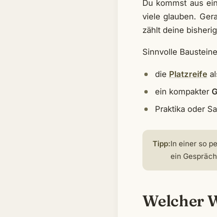
Du kommst aus eine
viele glauben. Ger
zählt deine bisheri
Sinnvolle Baustein
die
Platzreife
al
ein kompakter
G
Praktika oder S
Tipp:
In einer so 
ein Gespräch
Welcher W