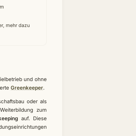
im
er, mehr dazu
ielbetrieb und ohne
ierte
Greenkeeper
.
schaftsbau oder als
 Weiterbildung zum
keeping
auf. Diese
dungseinrichtungen