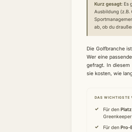
Kurz gesagt:
Es g
Ausbildung (z.B.
Sportmanagement 
ab, ob du drauße
Die Golfbranche is
Wer eine passende Q
gefragt. In diesem
sie kosten, wie lan
DAS WICHTIGSTE
Für den
Platz
Greenkeeper
Für den
Pro-