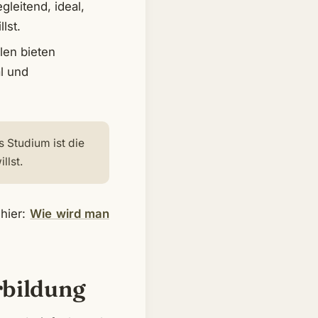
gleitend, ideal,
lst.
len bieten
l und
 Studium ist die
llst.
 hier:
Wie wird man
rbildung