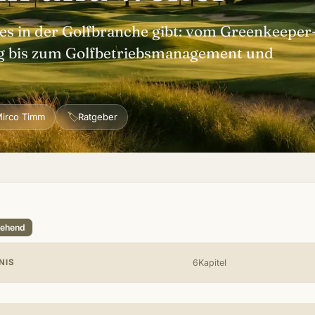
es in der Golfbranche gibt: vom Greenkeeper
g bis zum Golfbetriebsmanagement und
🏷
irco Timm
Ratgeber
tehend
NIS
6Kapitel