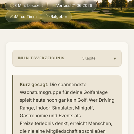
⏱
📅
8 Min. Lesezeit
Verfasst
21.06.2026
Über mich & Community
▾
✍
🏷
Mirco Timm
Ratgeber
Artikel
Jobs
INHALTSVERZEICHNIS
5Kapitel
Kurz gesagt:
Die spannendste
Wachstumsgruppe für deine Golfanlage
spielt heute noch gar kein Golf. Wer Driving
Range, Indoor-Simulator, Minigolf,
Gastronomie und Events als
Freizeiterlebnis denkt, erreicht Menschen,
die nie eine Mitgliedschaft abschließen