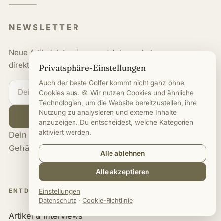
NEWSLETTER
Neue Artikel, Interviews und Jobangebote
direkt in dein Postfach.
Privatsphäre-Einstellungen
Auch der beste Golfer kommt nicht ganz ohne
Cookies aus. 🍪 Wir nutzen Cookies und ähnliche
Technologien, um die Website bereitzustellen, ihre
Nutzung zu analysieren und externe Inhalte
Jetzt anmelden
anzuzeigen. Du entscheidest, welche Kategorien
aktiviert werden.
Dein Wissensvorsprung für Karriere &
Gehälter im Golf-Business.
Alle ablehnen
Alle akzeptieren
ENTDECKEN
Einstellungen
Datenschutz
·
Cookie-Richtlinie
Artikel & Interviews