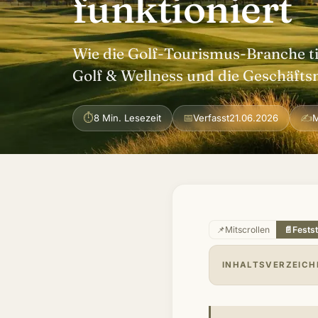
funktioniert
Wie die Golf-Tourismus-Branche ti
Golf & Wellness und die Geschäftsm
⏱
📅
✍
8 Min. Lesezeit
Verfasst
21.06.2026
M
📌
Mitscrollen
📄
Fests
INHALTSVERZEICH