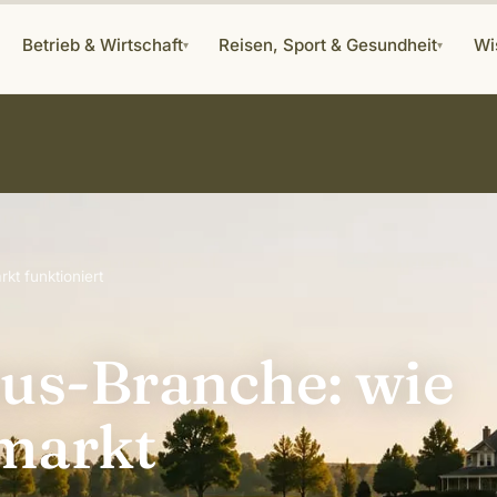
Betrieb & Wirtschaft
Reisen, Sport & Gesundheit
Wi
▾
▾
kt funktioniert
us-Branche: wie
emarkt