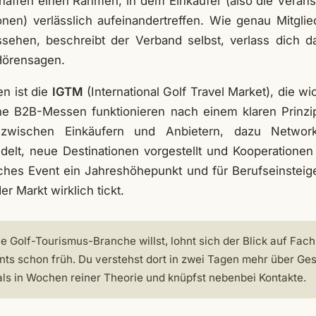
haffen einen Rahmen, in dem Einkäufer (also die Veranst
ionen) verlässlich aufeinandertreffen. Wie genau Mitglie
sehen, beschreibt der Verband selbst, verlass dich da 
 Hörensagen.
n ist die
IGTM
(International Golf Travel Market), die 
e B2B-Messen funktionieren nach einem klaren Prinzip
 zwischen Einkäufern und Anbietern, dazu Networ
delt, neue Destinationen vorgestellt und Kooperationen
lches Event ein Jahreshöhepunkt und für Berufseinsteige
r Markt wirklich tickt.
ie Golf-Tourismus-Branche willst, lohnt sich der Blick auf Fa
ts schon früh. Du verstehst dort in zwei Tagen mehr über Ge
als in Wochen reiner Theorie und knüpfst nebenbei Kontakte.