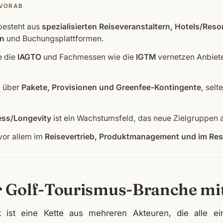
 VORAB
besteht aus
spezialisierten Reiseveranstaltern, Hotels/Resor
en
und Buchungsplattformen.
e die
IAGTO
und Fachmessen wie die
IGTM
vernetzen Anbiete
d über
Pakete, Provisionen und Greenfee-Kontingente
, selt
ess/Longevity
ist ein Wachstumsfeld, das neue Zielgruppen a
vor allem im
Reisevertrieb, Produktmanagement und im Res
r Golf-Tourismus-Branche mit
t ist eine Kette aus mehreren Akteuren, die alle e