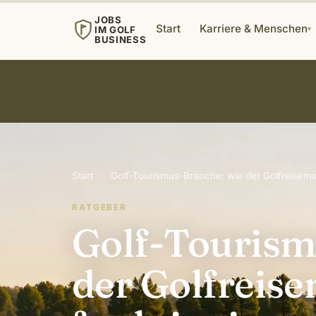
JOBS
Start
Karriere & Menschen
IM GOLF
▾
BUSINESS
Start
›
Golf-Tourismus-Branche: wie der Golfreisemar
RATGEBER
Golf-Tourism
der Golfreis