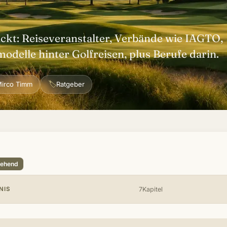
ckt: Reiseveranstalter, Verbände wie IAGTO,
odelle hinter Golfreisen, plus Berufe darin.
🏷
irco Timm
Ratgeber
tehend
NIS
7Kapitel