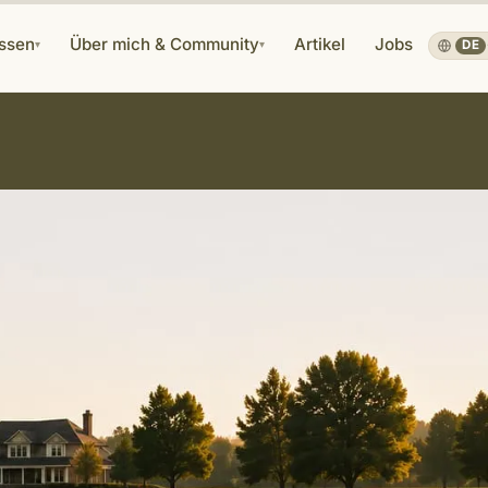
ssen
Über mich & Community
Artikel
Jobs
▾
▾
DE