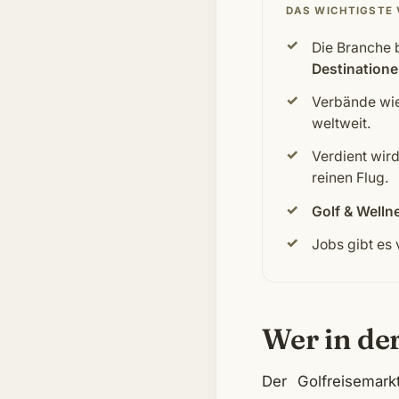
DAS WICHTIGSTE
Die Branche 
Destination
Verbände wi
weltweit.
Verdient wir
reinen Flug.
Golf & Welln
Jobs gibt es 
Wer in de
Der Golfreisemark