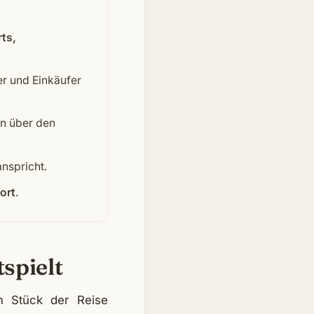
ts,
r und Einkäufer
en über den
nspricht.
ort
.
spielt
in Stück der Reise