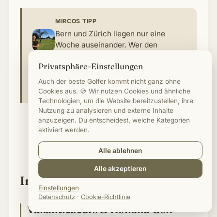
MIRCOS TIPP
Bern und Zürich liegen nur eine
Woche auseinander. Wer den
Schweizer Markt ernst nimmt, macht
Privatsphäre-Einstellungen
aus beiden eine kompakte Tour, das
spart Anreise und du erreichst zwei
Auch der beste Golfer kommt nicht ganz ohne
Publikumstypen.
Cookies aus. 🍪 Wir nutzen Cookies und ähnliche
Technologien, um die Website bereitzustellen, ihre
Nutzung zu analysieren und externe Inhalte
anzuzeigen. Du entscheidest, welche Kategorien
aktiviert werden.
⛳
Alle ablehnen
Alle akzeptieren
International: Europa
Einstellungen
Datenschutz
·
Cookie-Richtlinie
Vakantiebeurs & Holland Golf