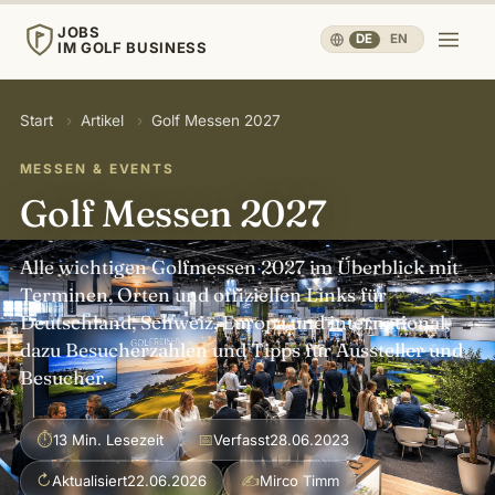
JOBS
DE
·
EN
IM GOLF BUSINESS
JOBS
Start
›
Artikel
›
Golf Messen 2027
IM GOLF BUSINESS
MESSEN & EVENTS
Start
Golf Messen 2027
Karriere & Menschen
▾
Alle wichtigen Golfmessen 2027 im Überblick mit
Terminen, Orten und offiziellen Links für
Deutschland, Schweiz, Europa und international,
Betrieb & Wirtschaft
▾
dazu Besucherzahlen und Tipps für Aussteller und
Besucher.
Reisen, Sport & Gesundheit
▾
⏱
📅
13 Min. Lesezeit
Verfasst
28.06.2023
Wissen
▾
↻
✍
Aktualisiert
22.06.2026
Mirco Timm