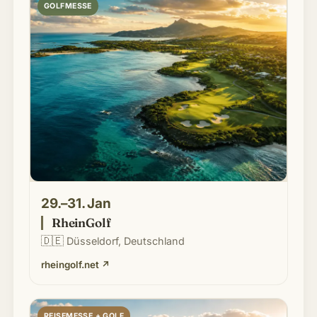
GOLFMESSE
29.–31. Jan
RheinGolf
🇩🇪
Düsseldorf, Deutschland
rheingolf.net
↗
REISEMESSE + GOLF