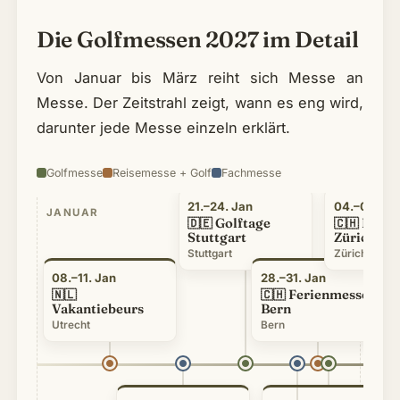
Die Golfmessen 2027 im Detail
Von Januar bis März reiht sich Messe an
Messe. Der Zeitstrahl zeigt, wann es eng wird,
darunter jede Messe einzeln erklärt.
Golfmesse
Reisemesse + Golf
Fachmesse
21.–24. Jan
04.–07. Fe
JANUAR
FEB
Golftage
FESP
🇩🇪
🇨🇭
Stuttgart
Zürich
Stuttgart
Zürich
08.–11. Jan
28.–31. Jan
Ferienmesse
🇳🇱
🇨🇭
Vakantiebeurs
Bern
Utrecht
Bern