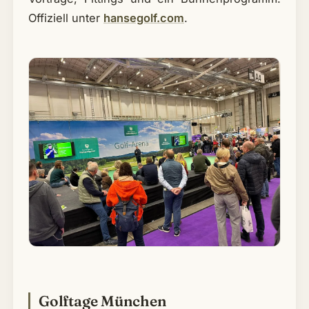
Offiziell unter
hansegolf.com
.
Golftage München