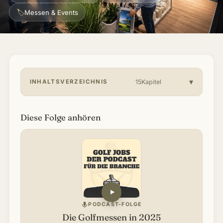
🏷
Messen & Events
Über mich & Community
▾
Artikel
Jobs
INHALTSVERZEICHNIS
15Kapitel
Diese Folge anhören
PODCAST-FOLGE
Die Golfmessen in 2025