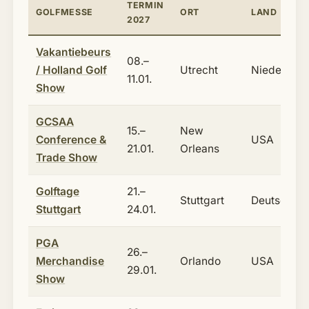
TERMIN
GOLFMESSE
ORT
LAND
2027
Vakantiebeurs
08.–
/ Holland Golf
Utrecht
Niederland
11.01.
Show
GCSAA
15.–
New
Conference &
USA
21.01.
Orleans
Trade Show
Golftage
21.–
Stuttgart
Deutschlan
Stuttgart
24.01.
PGA
26.–
Merchandise
Orlando
USA
29.01.
Show