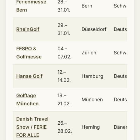
Ferienmesse
28.–
Bern
Schweiz
Bern
31.01.
29.–
RheinGolf
Düsseldorf
Deutschlan
31.01.
FESPO &
04.–
Zürich
Schweiz
Golfmesse
07.02.
12.–
Hanse Golf
Hamburg
Deutschlan
14.02.
Golftage
19.–
München
Deutschlan
München
21.02.
Danish Travel
26.–
Show / FERIE
Herning
Dänemark
28.02.
FOR ALLE