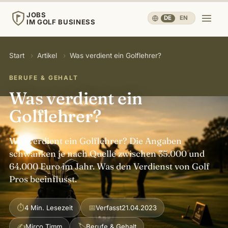
JOBS
DE
·
EN
IM GOLF BUSINESS
JOBS
Start
›
Artikel
›
Was verdient ein Golflehrer?
IM GOLF BUSINESS
BERUFE & GEHALT
Start
Was verdient ein
Golflehrer?
Karriere & Menschen
▾
Was verdient ein Golflehrer? Die Angaben
Betrieb & Wirtschaft
▾
schwanken je nach Quelle zwischen 35.000 und
64.000 Euro im Jahr. Was den Verdienst von Golf
Pros beeinflusst.
Reisen, Sport & Gesundheit
▾
⏱
📅
4 Min. Lesezeit
Verfasst
21.04.2023
Wissen
▾
✍
🏷
Mirco Timm
Berufe & Gehalt