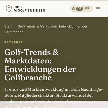
JOBS
DE
·
EN
IM GOLF BUSINESS
JOBS
Start
›
Golf-Trends & Marktdaten: Entwicklungen der
IM GOLF BUSINESS
Golfbranche
Start
RATGEBER
Golf-Trends &
Karriere & Menschen
▾
Marktdaten:
Entwicklungen der
Betrieb & Wirtschaft
▾
Golfbranche
Reisen, Sport & Gesundheit
▾
Trends und Marktentwicklung im Golf: Nachfrage-
Boom, Mitgliederstruktur, Strukturwandel der
Wissen
▾
Clubs und neue Formate, die wichtigsten
Entwicklungen der Branche.