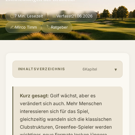
Über mich & Community
▾
⏱
📅
7 Min. Lesezeit
Verfasst
21.06.2026
Artikel
✍
🏷
Mirco Timm
Ratgeber
Jobs
INHALTSVERZEICHNIS
6Kapitel
Kurz gesagt:
Golf wächst, aber es
verändert sich auch. Mehr Menschen
interessieren sich für das Spiel,
gleichzeitig wandeln sich die klassischen
Clubstrukturen, Greenfee-Spieler werden
wichtiger, neue Formate locken jüngere