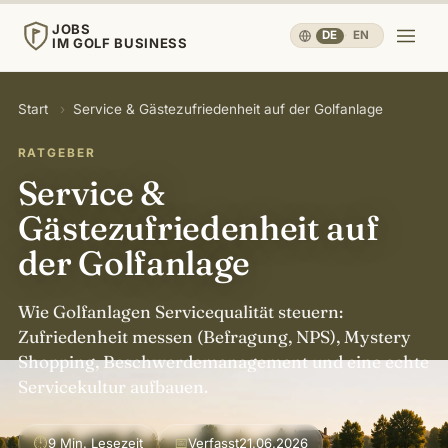
JOBS
DE
·
EN
IM GOLF BUSINESS
JOBS
Start
›
Service & Gästezufriedenheit auf der Golfanlage
IM GOLF BUSINESS
RATGEBER
Start
Service &
Gästezufriedenheit auf
Karriere & Menschen
▾
der Golfanlage
Betrieb & Wirtschaft
▾
Wie Golfanlagen Servicequalität steuern:
Zufriedenheit messen (Befragung, NPS), Mystery
Reisen, Sport & Gesundheit
▾
Shopping, Beschwerdemanagement und eine echte
Servicekultur aufbauen.
Wissen
▾
⏱
📅
9 Min. Lesezeit
Verfasst
21.06.2026