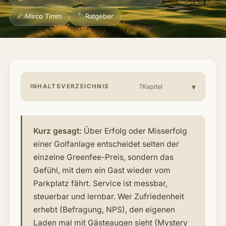
Über mich & Community
▾
✍
🏷
Mirco Timm
Ratgeber
Artikel
Jobs
INHALTSVERZEICHNIS
7Kapitel
Kurz gesagt:
Über Erfolg oder Misserfolg
einer Golfanlage entscheidet selten der
einzelne Greenfee-Preis, sondern das
Gefühl, mit dem ein Gast wieder vom
Parkplatz fährt. Service ist messbar,
steuerbar und lernbar. Wer Zufriedenheit
erhebt (Befragung, NPS), den eigenen
Laden mal mit Gästeaugen sieht (Mystery