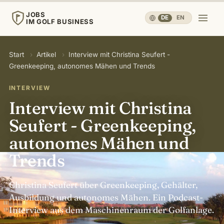
JOBS
DE
·
EN
IM GOLF BUSINESS
JOBS
Start
›
Artikel
›
Interview mit Christina Seufert -
IM GOLF BUSINESS
Greenkeeping, autonomes Mähen und Trends
Start
INTERVIEW
Interview mit Christina
Karriere & Menschen
▾
Seufert - Greenkeeping,
autonomes Mähen und
Betrieb & Wirtschaft
▾
Trends
Reisen, Sport & Gesundheit
▾
Christina Seufert über Greenkeeping, Gehälter,
Ausbildung und autonomes Mähen. Ein Podcast-
Wissen
▾
Interview aus dem Maschinenraum der Golfanlage.