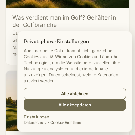
Was verdient man im Golf? Gehälter in
der Golfbranche
Überblick über die Gehälter im Golf, vom
Greenkeeper über den Golf-Pro bis zum Golf-
Privatsphäre-Einstellungen
Manager: was die Verdienste beeinflusst und wo
Auch der beste Golfer kommt nicht ganz ohne
mehr drin ist.
Cookies aus. 🍪 Wir nutzen Cookies und ähnliche
Technologien, um die Website bereitzustellen, ihre
Nutzung zu analysieren und externe Inhalte
anzuzeigen. Du entscheidest, welche Kategorien
aktiviert werden.
Alle ablehnen
Alle akzeptieren
Einstellungen
Datenschutz
·
Cookie-Richtlinie