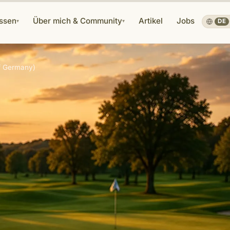
ssen
Über mich & Community
Artikel
Jobs
▾
▾
DE
of Germany)