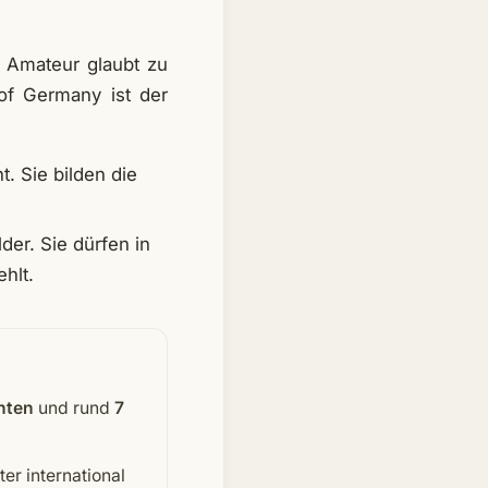
r Amateur glaubt zu
of Germany ist der
t. Sie bilden die
der. Sie dürfen in
hlt.
nten
und rund
7
er international