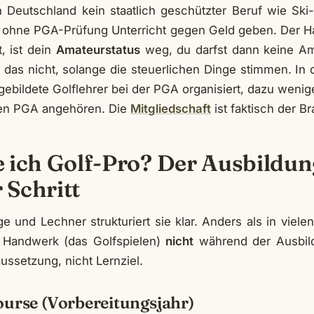
in Deutschland kein staatlich geschützter Beruf wie Ski
 ohne PGA-Prüfung Unterricht gegen Geld geben. Der H
, ist dein
Amateurstatus
weg, du darfst dann keine Am
st das nicht, solange die steuerlichen Dinge stimmen. In 
gebildete Golflehrer bei der PGA organisiert, dazu wenig
en PGA angehören. Die
Mitgliedschaft
ist faktisch der B
 ich Golf-Pro? Der Ausbildu
r Schritt
ge und Lechner strukturiert sie klar. Anders als in viele
e Handwerk (das Golfspielen)
nicht
während der Ausbil
aussetzung, nicht Lernziel.
ourse (Vorbereitungsjahr)