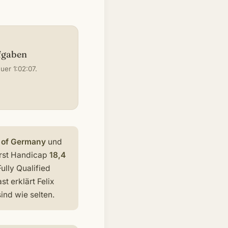
ufgaben
er 1:02:07.
 of Germany
und
erst Handicap
18,4
ully Qualified
t erklärt Felix
nd wie selten.