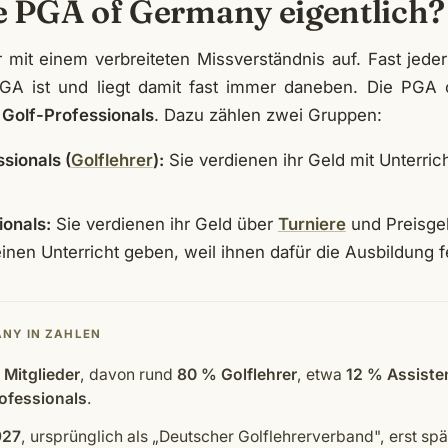
ie PGA of Germany eigentlich?
 mit einem verbreiteten Missverständnis auf. Fast jede
GA ist und liegt damit fast immer daneben. Die PGA 
 Golf-Professionals
. Dazu zählen zwei Gruppen:
sionals (
Golflehrer
):
Sie verdienen ihr Geld mit Unterrich
ionals:
Sie verdienen ihr Geld über
Turniere
und Preisgel
inen Unterricht geben, weil ihnen dafür die Ausbildung fe
ANY IN ZAHLEN
 Mitglieder
, davon rund
80 % Golflehrer
, etwa
12 % Assiste
ofessionals
.
927
, ursprünglich als „Deutscher Golflehrerverband", erst spät