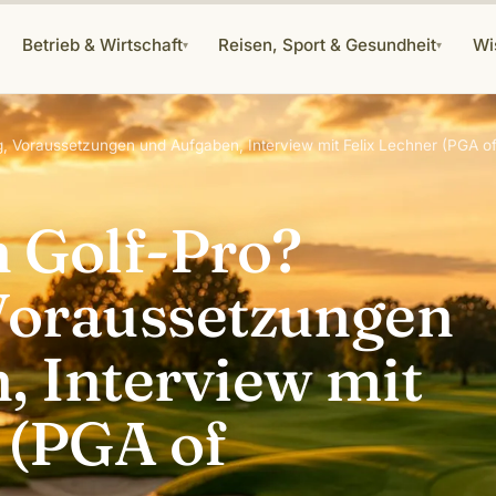
Betrieb & Wirtschaft
Reisen, Sport & Gesundheit
Wi
▾
▾
g, Voraussetzungen und Aufgaben, Interview mit Felix Lechner (PGA 
h Golf-Pro?
Voraussetzungen
, Interview mit
 (PGA of