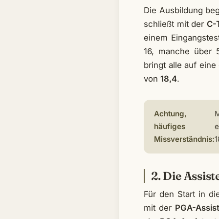
Die Ausbildung beg
schließt mit der
C-
einem Eingangstest
16, manche über 5
bringt alle auf ei
von
18,4
.
Achtung,
M
häufiges
e
Missverständnis:
1
2. Die Assis
Für den Start in d
mit der
PGA-Assis