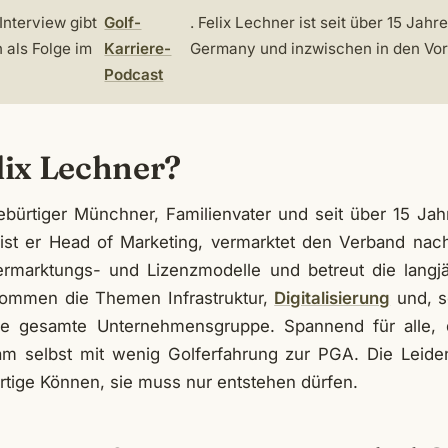
Interview gibt
Golf-
. Felix Lechner ist seit über 15 Jahr
 als Folge im
Karriere-
Germany und inzwischen in den Vor
Podcast
lix Lechner?
gebürtiger Münchner, Familienvater und seit über 15 Ja
ll ist er Head of Marketing, vermarktet den Verband na
ermarktungs- und Lizenzmodelle und betreut die langjä
ommen die Themen Infrastruktur,
Digitalisierung
und, s
ie gesamte Unternehmensgruppe. Spannend für alle, 
m selbst mit wenig Golferfahrung zur PGA. Die Leidens
ertige Können, sie muss nur entstehen dürfen.