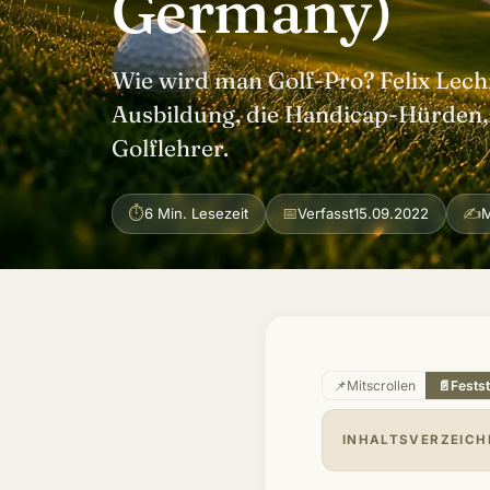
Germany)
Wie wird man Golf-Pro? Felix Lech
Ausbildung, die Handicap-Hürden,
Golflehrer.
⏱
📅
✍
6 Min. Lesezeit
Verfasst
15.09.2022
M
📌
Mitscrollen
📄
Fests
INHALTSVERZEICH