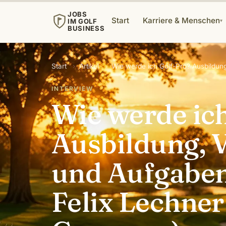
JOBS
Start
Karriere & Menschen
IM GOLF
▾
BUSINESS
Start
›
Artikel
›
Wie werde ich Golf-Pro? Ausbildun
INTERVIEW
Wie werde ic
Ausbildung, 
und Aufgaben
Felix Lechner