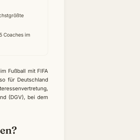
chstgrößte
 25 Coaches im
 im Fußball mit FIFA
so für Deutschland
eressenvertretung,
and (DGV), bei dem
ten?